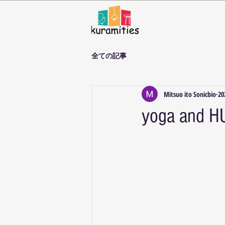
全ての記事
Mitsuo ito Sonicbio
2
yoga a